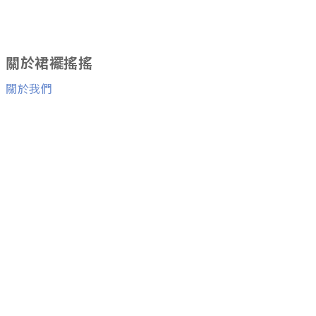
關於裙襬搖搖
關於我們
消費者服務
退換貨服務
與我們聯絡
Facebook粉絲團