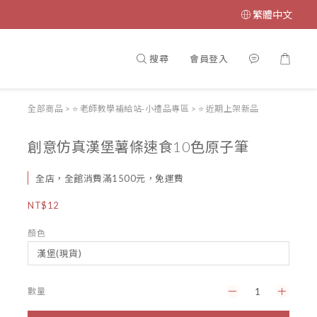
繁體中文
搜尋
會員登入
全部商品
>
⭐ 老師教學補給站-小禮品專區
>
⭐️ 近期上架新品
創意仿真漢堡薯條速食10色原子筆
全店，全館消費滿1500元，免運費
NT$12
顏色
數量