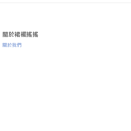
關於裙襬搖搖
關於我們
消費者服務
退換貨服務
與我們聯絡
Facebook粉絲團