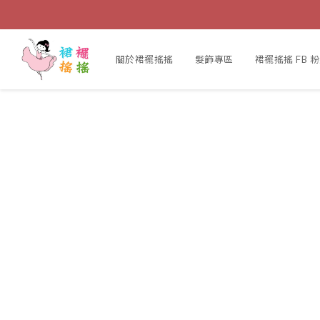
關於裙襬搖搖
髮飾專區
裙襬搖搖 FB 