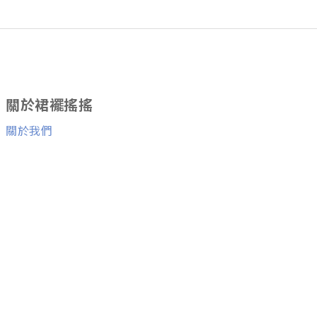
關於裙襬搖搖
關於我們
消費者服務
退換貨服務
與我們聯絡