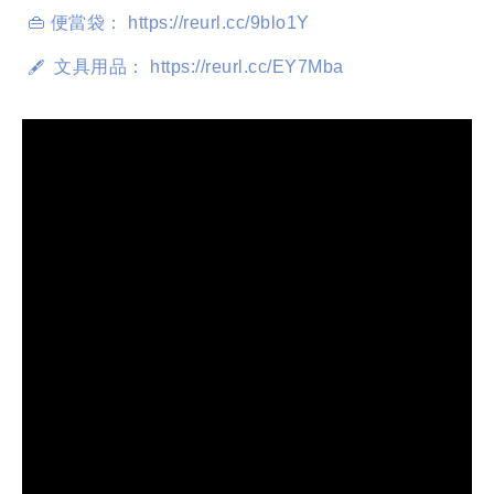
👜 便當袋： https://reurl.cc/9blo1Y
  文具用品： https://reurl.cc/EY7Mba
🖋