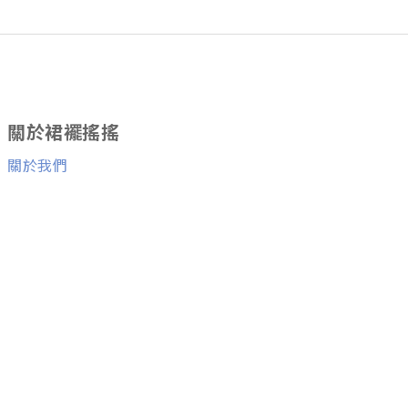
關於裙襬搖搖
關於我們
消費者服務
退換貨服務
與我們聯絡