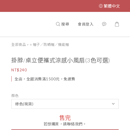
繁體中文
搜尋
會員登入
全部商品
>
⭐ 帽子／防晒帽／機能帽
掛脖/桌立便攜式涼感小風扇(3色可選)
NT$240
全店，全館消費滿1500元，免運費
顏色
售完
若想購買，請聯絡我們。