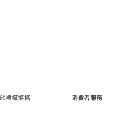
於裙襬搖搖
消費者服務
於我們
退換貨服務