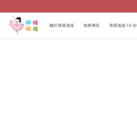
關於裙襬搖搖
髮飾專區
裙襬搖搖 FB 