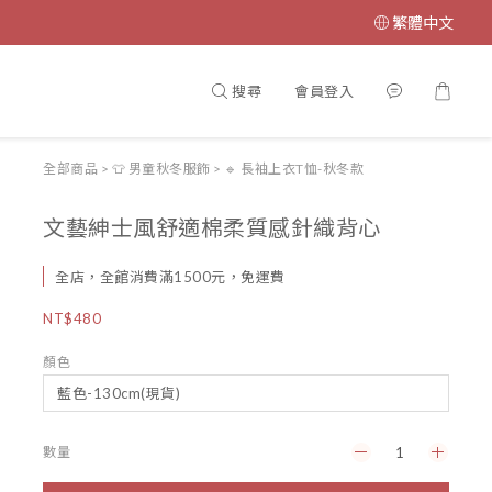
繁體中文
搜尋
會員登入
全部商品
>
👕 男童秋冬服飾
>
🔹 長袖上衣T恤-秋冬款
文藝紳士風舒適棉柔質感針織背心
全店，全館消費滿1500元，免運費
NT$480
顏色
數量