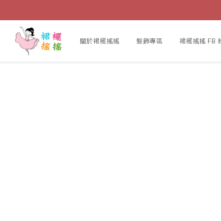
關於裙襬搖搖
髮飾專區
裙襬搖搖 FB