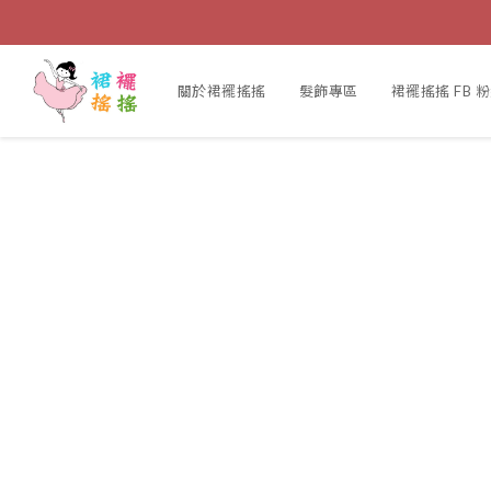
關於裙襬搖搖
髮飾專區
裙襬搖搖 FB 