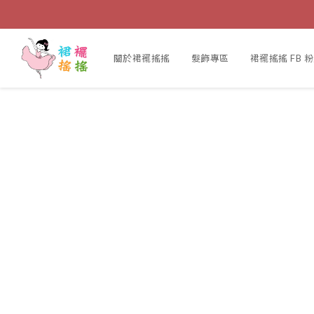
關於裙襬搖搖
髮飾專區
裙襬搖搖 FB 