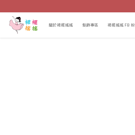
關於裙襬搖搖
髮飾專區
裙襬搖搖 FB 