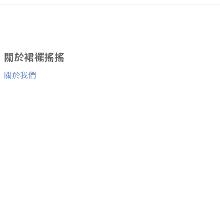
關於裙襬搖搖
關於我們
消費者服務
退換貨服務
與我們聯絡
Facebook粉絲團