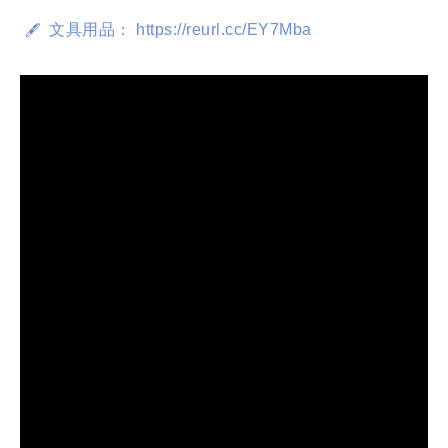
  文具用品： https://reurl.cc/EY7Mba
🖋