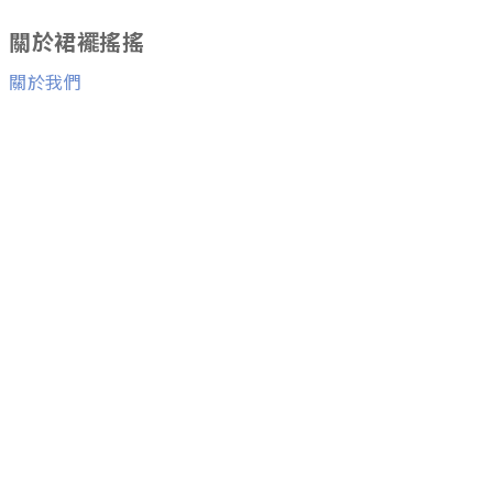
關於裙襬搖搖
關於我們
消費者服務
退換貨服務
與我們聯絡
Facebook粉絲團
Line ID：
@skirtfly
E-mail：
skirtflyfly@gmail.com