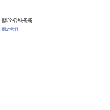
關於裙襬搖搖
關於我們
消費者服務
退換貨服務
與我們聯絡
Facebook粉絲團
Line ID：
@skirtfly