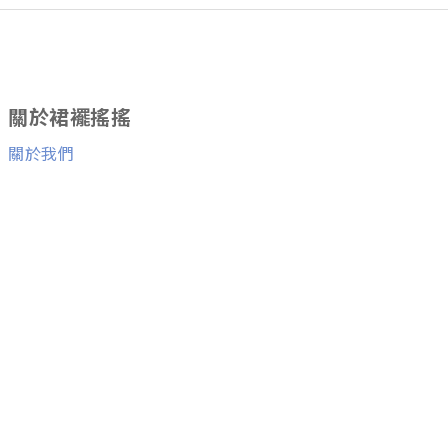
關於裙襬搖搖
關於我們
消費者服務
退換貨服務
與我們聯絡
Facebook粉絲團