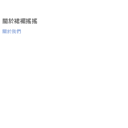
關於裙襬搖搖
關於我們
消費者服務
退換貨服務
與我們聯絡
Facebook粉絲團
Line ID：
@skirtfly