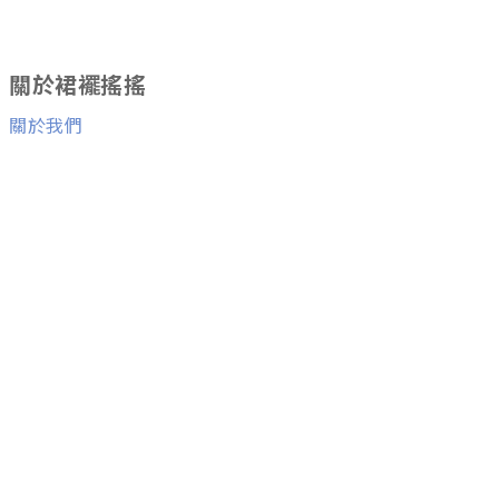
關於裙襬搖搖
關於我們
消費者服務
退換貨服務
與我們聯絡
Facebook粉絲團
Line ID：
@skirtfly