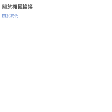
關於裙襬搖搖
關於我們
消費者服務
退換貨服務
與我們聯絡
Facebook粉絲團
Line ID：
@skirtfly
E-mail：
skirtflyfly@gmail.com