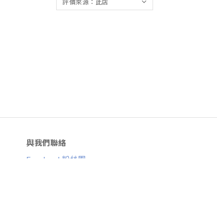
與我們聯絡
Facebook粉絲團
Line ID：
@skirtfly
E-
mail：
skirtflyfly@gmail.com