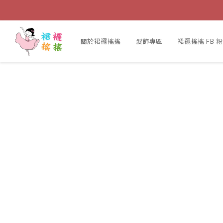
關於裙襬搖搖
髮飾專區
裙襬搖搖 FB 