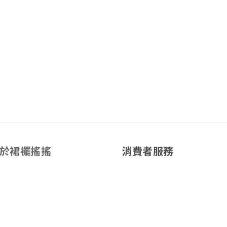
於裙襬搖搖
消費者服務
於我們
退換貨服務