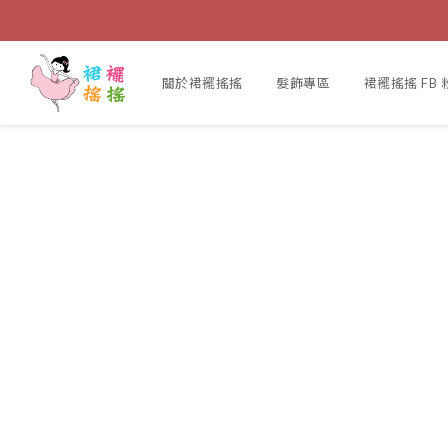
關於裙襬搖搖
髮飾專區
裙襬搖搖 FB