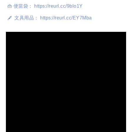
👜 便當袋： https://reurl.cc/9blo1Y
  文具用品： https://reurl.cc/EY7Mba
🖋