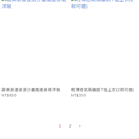
甜美浪漫波浪沙畫風連身裙洋裝
輕薄透氣褶皺感T恤上衣(2款可選)
NT$850
NT$350
1
2