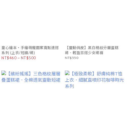
童心繪本・手繪萌寵圖案寬鬆速搭
【靈動俏皮】黑白格紋分層蛋糕
系列 (上衣/短褲/裙)
裙．輕盈百搭少女裙褲
NT$460 ~ NT$500
NT$550