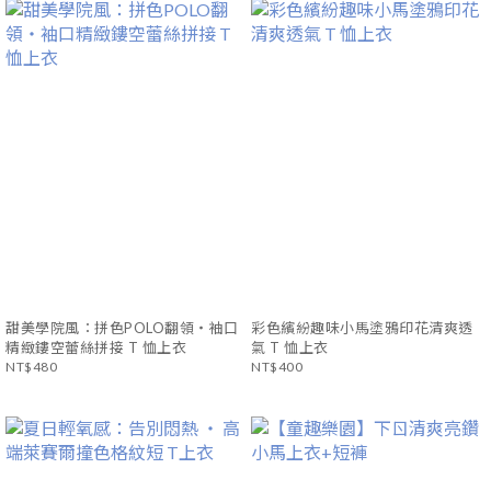
甜美學院風：拼色POLO翻領・袖口
彩色繽紛趣味小馬塗鴉印花清爽透
精緻鏤空蕾絲拼接 T 恤上衣
氣 T 恤上衣
NT$480
NT$400