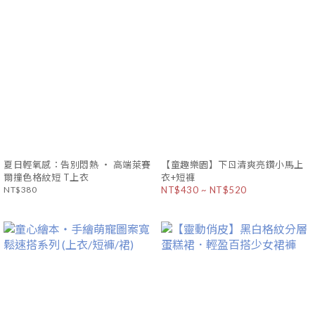
夏日輕氧感：告別悶熱 ‧ 高端萊賽
【童趣樂園】下ㄖ清爽亮鑽小馬上
爾撞色格紋短 T上衣
衣+短褲
NT$380
NT$430 ~ NT$520