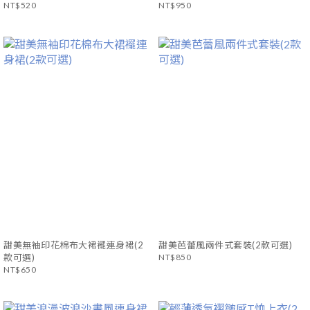
7.3°C)
NT$520
NT$950
甜美無袖印花棉布大裙襬連身裙(2
甜美芭蕾風兩件式套裝(2款可選)
款可選)
NT$850
NT$650