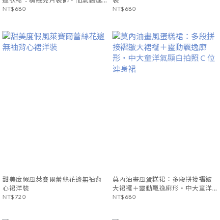
連衣裙：精緻亮片裝飾・仙氣飄逸
裝
網紗裙洋裝
NT$680
NT$680
甜美度假風萊賽爾蕾絲花邊無袖背
莫內油畫風蛋糕裙：多段拼接褶皺
心裙洋裝
大裙襬＋靈動飄逸廓形・中大童洋
NT$720
氣顯白拍照 C 位連身裙
NT$680