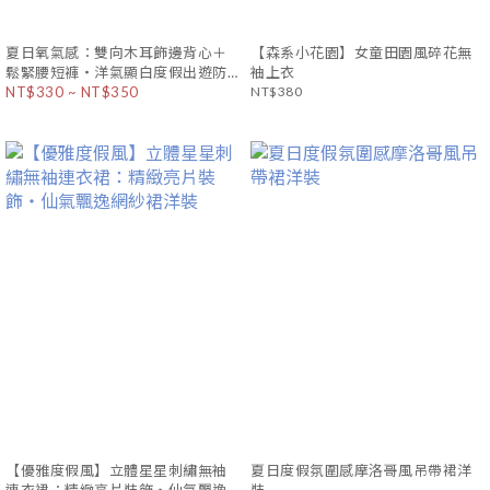
夏日氧氣感：雙向木耳飾邊背心＋
【森系小花園】女童田園風碎花無
鬆緊腰短褲・洋氣顯白度假出遊防
袖上衣
悶熱套裝
NT$330 ~ NT$350
NT$380
【優雅度假風】立體星星刺繡無袖
夏日度假氛圍感摩洛哥風吊帶裙洋