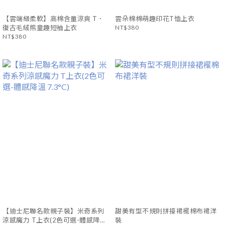
【雲端級柔軟】高棉含量涼爽 T．
雲朵棉棉萌趣印花T恤上衣
復古毛絨熊童趣短袖上衣
NT$380
NT$380
【迪士尼聯名款親子裝】米奇系列
甜美有型不規則拼接裙襬棉布裙洋
涼感魔力 T上衣(2色可選-體感降溫
裝