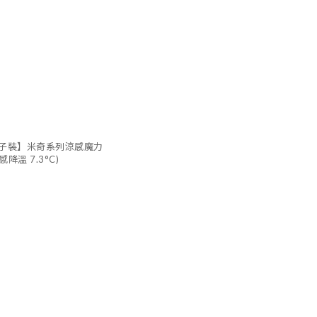
子裝】米奇系列涼感魔力
降溫 7.3°C)