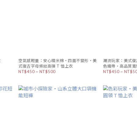
衣
空氣感輕量：安心糯米棉・四面不變形・美
潮流玩家：美式復
式復古字母條紋高彈 T 恤上衣
色織帶・高品質寬鬆
NT$450 ~ NT$500
NT$450 ~ NT$5