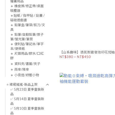
繪畫用品
🔹 橡皮擦/修正帶/桌面
吸塵器
🔹貼紙 / 指甲貼 / 刮畫 /
磁吸遊戲書
🔹 鉛筆盒/筆袋/剪刀/文
具
🔹 鉛筆/自動鉛筆/原子
筆/螢光筆/筆筒
🔹 便利貼/筆記本/單字
本/便條紙
【山系趣味】透氣耐磨發泡印花短袖
🔹 尺類用品/膠水/口紅
NT$380 ~ NT$450
膠
🔹 資料夾/書籤/夾子
🔹 雨傘/陽傘
🔹 小夜燈/紓壓小物
⭐ 裙襬搖搖-新品上架
✅ 5月23日 夏季童裝新
品
✅ 5月14日 夏季童裝新
品
✅ 5月10日 夏季童裝新
品