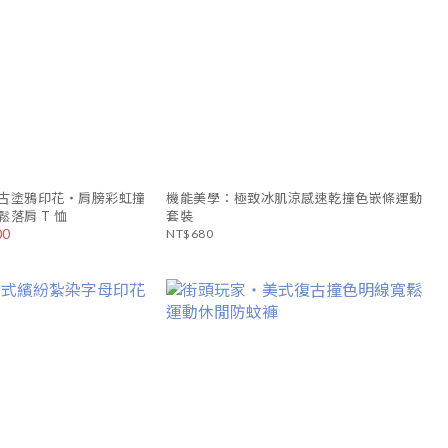
古塗鴉印花・肩膀彩虹撞
機能美學：極致冰肌涼感速乾撞色嵌條運動
落肩 T 恤
套裝
00
NT$680