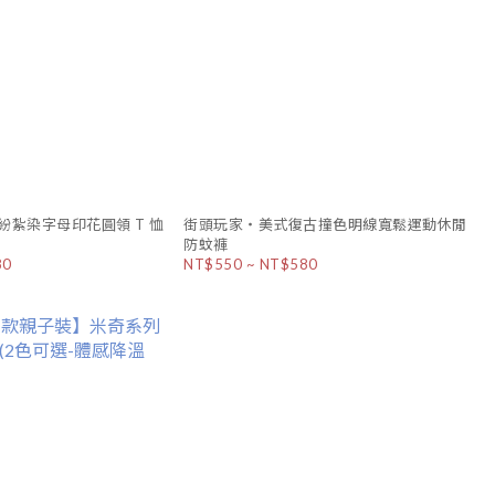
紛紮染字母印花圓領 T 恤
街頭玩家・美式復古撞色明線寬鬆運動休閒
防蚊褲
80
NT$550 ~ NT$580