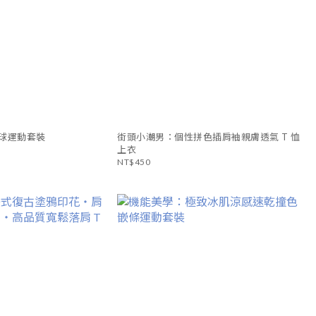
球運動套裝
街頭小潮男：個性拼色插肩袖親膚透氣 T 恤
上衣
NT$450