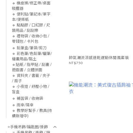
🔹 橡皮擦/修正帶/桌面
吸塵器
🔹 便利貼/筆記本/單字
本/便條紙
🔹 點點膠 / 口紅膠 / 尺
類用品 / 刮刮樂
🔹 禮物袋 / 收納小包 /
零錢包 / 卡片包
🔹 鉛筆盒/筆袋/剪刀
🔹 彩色筆/色鉛筆/蠟筆/
帥氣潮流涼感速乾運動休閒風套裝
繪畫用品/黏土
NT$750
🔹貼紙 / 指甲貼 / 刮畫 /
遊戲書 / 立體拼圖
🔹 資料夾 / 書籤 / 夾子
/ 扇子
🔹 小夜燈 / 紓壓小物 /
盲盒
🔹 補習袋 / 收納袋
🔹 雨傘/陽傘
🔹 教學好幫手 / 教具(持
續新增中)
⭐手機吊飾/鑰匙圈/掛飾
🔅 手機吊飾 / 掛飾 / 鑰