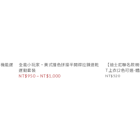
袖機能運
全能小玩家・美式撞色拼接半開襟拉鍊速乾
【迪士尼聯名款親
運動套裝
T上衣(2色可選-體感
NT$950 ~ NT$1,000
NT$520