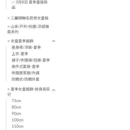
✅ 3月8日 夏季童裝新
品
⭐ 三麗鷗聯名款男女童裝
⭐ 山系/戶外/校園-涼感機
能系列
⭐ 女童夏季服飾
連身裙/洋裝-夏季
上衣-夏季
褲子/休閒褲/短褲-夏季
兩件式套裝-夏季
休閒居家服/內褲
防晒衣/防晒外套
⭐ 夏季女童服飾-按身高區
分
73cm
80cm
90cm
100cm
110cm