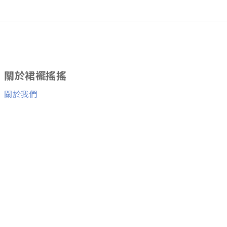
關於裙襬搖搖
關於我們
消費者服務
退換貨服務
與我們聯絡