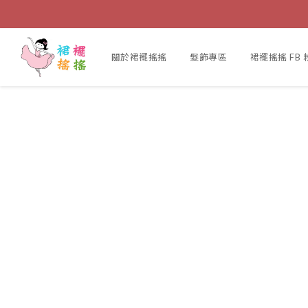
關於裙襬搖搖
髮飾專區
裙襬搖搖 FB