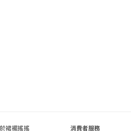
於裙襬搖搖
消費者服務