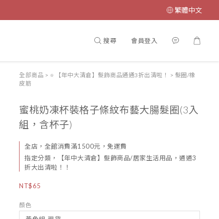
繁體中文
搜尋
會員登入
全部商品
>
⭐ 【年中大清倉】髮飾商品通通3折出清啦！
>
髮圈/橡
皮筋
蜜桃奶凍杯裝格子條紋布藝大腸髮圈(3入
組，含杯子)
全店，全館消費滿1500元，免運費
指定分類，【年中大清倉】髮飾商品/居家生活用品，通通3
折大出清啦！！
NT$65
顏色