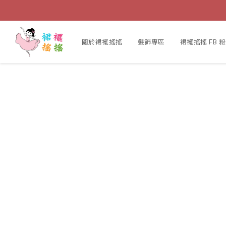
關於裙襬搖搖
髮飾專區
裙襬搖搖 FB 