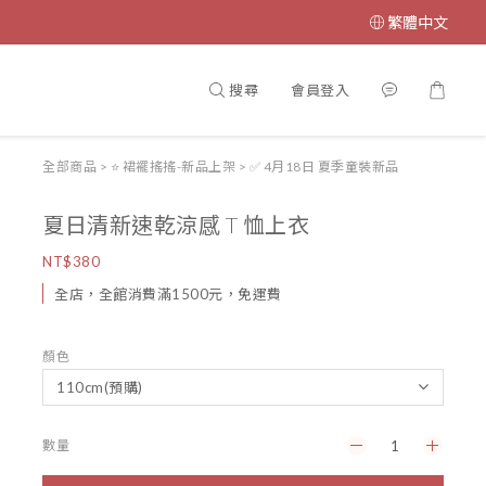
繁體中文
搜尋
會員登入
全部商品
>
⭐ 裙襬搖搖-新品上架
>
✅ 4月18日 夏季童裝新品
夏日清新速乾涼感 T 恤上衣
NT$380
全店，全館消費滿1500元，免運費
顏色
數量