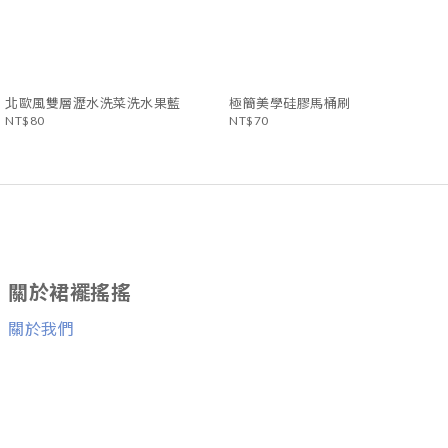
北歐風雙層瀝水洗菜洗水果藍
極簡美學硅膠馬桶刷
NT$80
NT$70
關於裙襬搖搖
關於我們