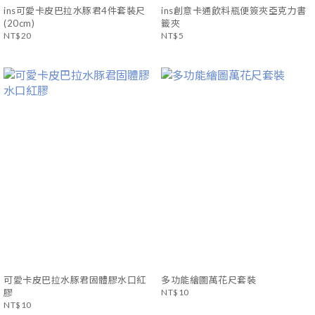
ins可愛卡皮巴拉水豚君4件套裝尺
ins創意卡通飲料瓶便簽夾亞克力書
(20cm)
籤夾
NT$20
NT$5
可愛卡皮巴拉水豚君固體膠水口紅
多功能繪圖萬花尺套裝
膠
NT$10
NT$10