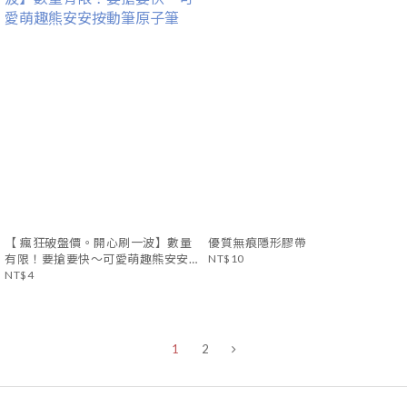
【 瘋狂破盤價。開心刷一波】數量
優質無痕隱形膠帶
有限！要搶要快～可愛萌趣熊安安
NT$10
按動筆原子筆
NT$4
1
2