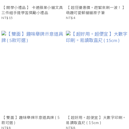
【 開學小禮品 】 卡通蘋果小貓文具
【 超狂優惠價。趕緊來刷一波！ 】
三件組手提學習獎勵小禮品
萌趣可愛躲貓貓原子筆
NT$15
NT$4
【 雙面 】趣味舉牌示意道具牌 ( 5
【 超好用。超便宜 】大數字印刷。
款可選 )
易讀取直尺 ( 15cm )
NT$8
NT$8