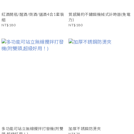
紅酒開瓶/醒酒/倒酒/儲酒4合1套裝
質感簡約不鏽鋼機械式計時器(免電
組
力)
NT$180
NT$180
多功能可站立無線攪拌打發機(附雙
加厚不銹鋼防燙夾
NT$75