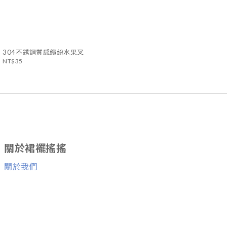
304不銹鋼質感繽紛水果叉
NT$35
關於裙襬搖搖
關於我們